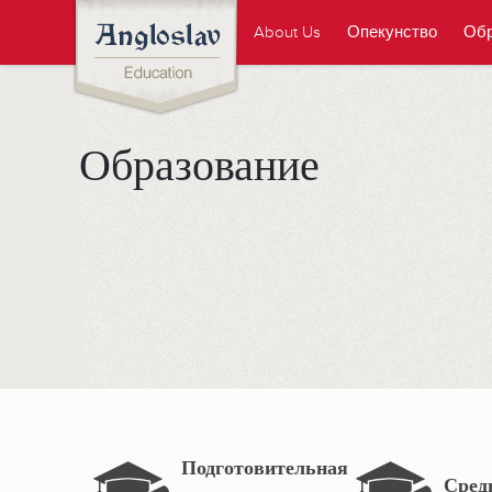
About Us
Опекунство
Обр
Образование
Подготовительная
Сред