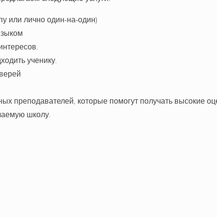
пу или лично один-на-один)
языком
интересов.
ходить ученику.
верей
ных преподавателей, которые помогут получать высокие оц
лаемую школу.