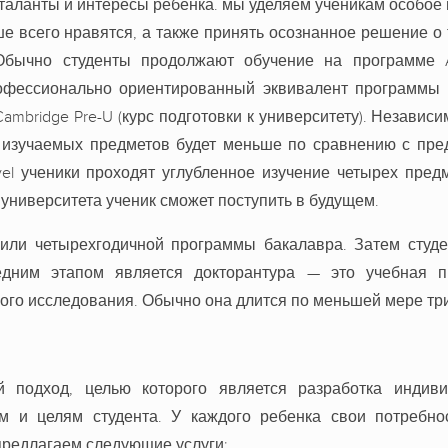
 таланты и интересы ребенка. мы уделяем ученикам особое
е всего нравятся, а также принять осознанное решение о 
Обычно студенты продолжают обучение на программе A-
фессионально ориентированный эквивалент программы A-l
bridge Pre-U (курс подготовки к университету). Независим
во изучаемых предметов будет меньше по сравнению с пр
el ученики проходят углубленное изучение четырех пред
 университета ученик сможет поступить в будущем.
 или четырехгодичной программы бакалавра. Затем студе
едним этапом является докторантура — это учебная п
ого исследования. Обычно она длится по меньшей мере три
 подход, целью которого является разработка индиви
ям и целям студента. У каждого ребенка свои потребно
предлагаем следующие услуги: