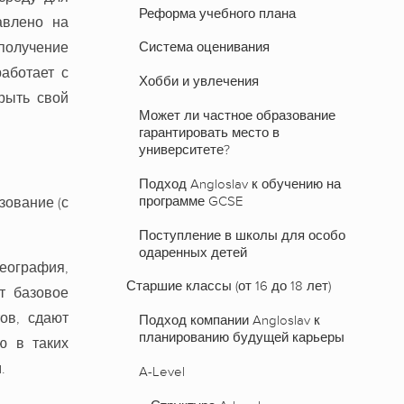
Реформа учебного плана
авлено на
получение
Система оценивания
аботает с
Хобби и увлечения
рыть свой
Может ли частное образование
гарантировать место в
университете?
Подход Angloslav к обучению на
программе GCSE
зование (с
Поступление в школы для особо
одаренных детей
еография,
Старшие классы (от 16 до 18 лет)
т базовое
ов, сдают
Подход компании Angloslav к
планированию будущей карьеры
ю в таких
.
A-Level