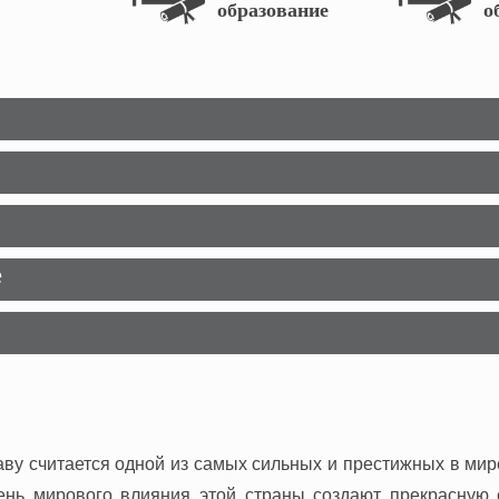
образование
о
е
ву считается одной из самых сильных и престижных в мир
вень мирового влияния этой страны создают прекрасную 