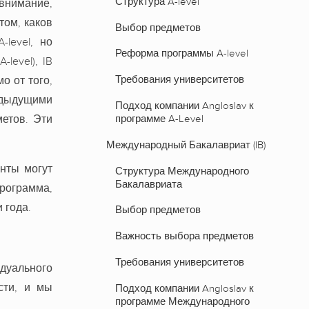
Структура A-level
 внимание,
том, каков
Выбор предметов
level, но
Реформа программы A-level
evel), IB
Требования университетов
о от того,
едыдущими
Подход компании Angloslav к
программе A-Level
метов. Эти
Международный Бакалавриат (IB)
нты могут
Структура Международного
Бакалавриата
рограмма,
 года.
Выбор предметов
Важность выбора предметов
Требования университетов
дуального
сти, и мы
Подход компании Angloslav к
программе Международного