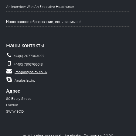
An Interview With An Executive Headhunter
Иностранное образование, есть ли смысл?
Наши контакты
+44(0) 2077303097
+44(0) 7816766018
info@angloslav.co.uk
Angloslav.int
Адрес
80 Ebury Street
London
SW1W 9QD