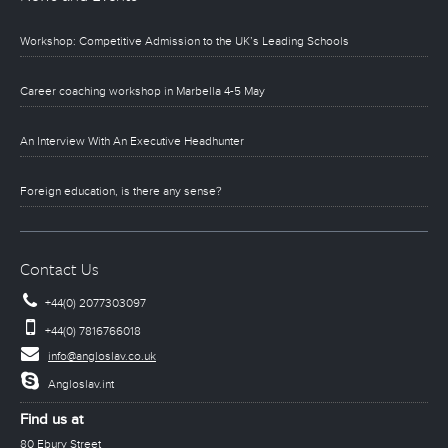
Workshop: Competitive Admission to the UK’s Leading Schools
Career coaching workshop in Marbella 4-5 May
An Interview With An Executive Headhunter
Foreign education, is there any sense?
Contact Us
+44(0) 2077303097
+44(0) 7816766018
info@angloslav.co.uk
Angloslav.int
Find us at
80 Ebury Street